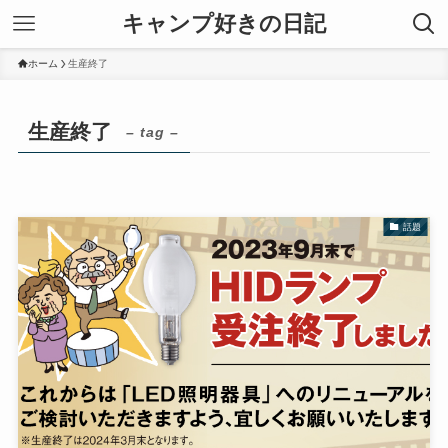
キャンプ好きの日記
ホーム
生産終了
生産終了
– tag –
話題