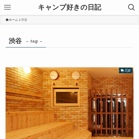
キャンプ好きの日記
ホーム
渋谷
渋谷
– tag –
話題