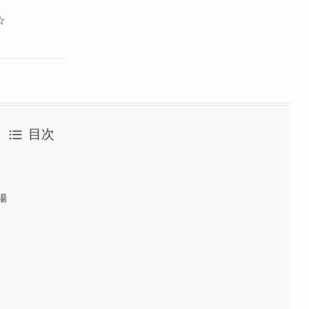
☆
目次
場