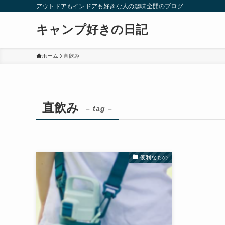
アウトドアもインドアも好きな人の趣味全開のブログ
キャンプ好きの日記
ホーム
直飲み
直飲み
– tag –
便利なもの