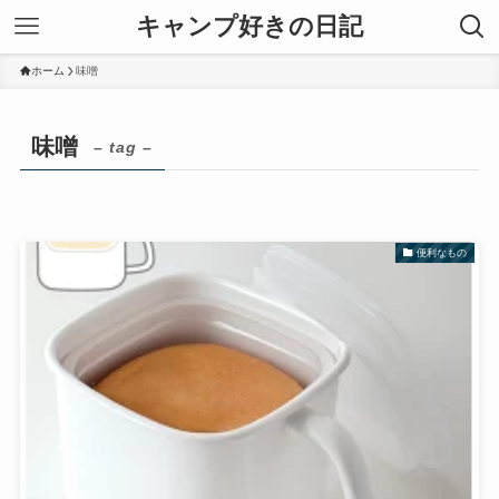
キャンプ好きの日記
ホーム
味噌
味噌
– tag –
便利なもの