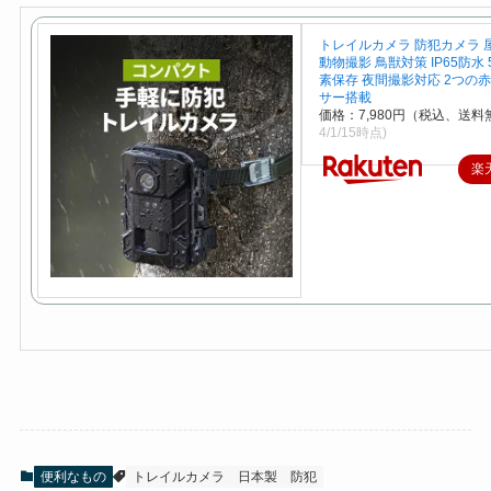
トレイルカメラ 防犯カメラ 屋
動物撮影 鳥獣対策 IP65防水 
素保存 夜間撮影対応 2つの
サー搭載
価格：7,980円（税込、送料
4/1/15時点)
楽
便利なもの
トレイルカメラ
日本製
防犯