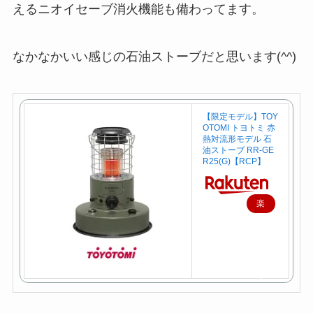
えるニオイセーブ消火機能も備わってます。
なかなかいい感じの石油ストーブだと思います(^^)
【限定モデル】TOY
OTOMI トヨトミ 赤
熱対流形モデル 石
油ストーブ RR-GE
R25(G)【RCP】
楽
天
で
購
入